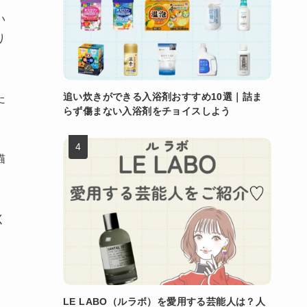
い
り
追い炊きができる入浴剤おすすめ10選｜詰ま
た
らず傷まない入浴剤をチョイスしよう
猫
く
LE LABO（ルラボ）を愛用する芸能人は？人