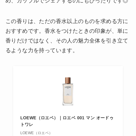
め、カップルでシェアするのにもぴったりです◎
この香りは、ただの香水以上のものを求める方に
おすすめです。香水をつけたときの印象が、単に
香りだけではなく、その人の魅力全体を引き立て
るような力を持っています。
LOEWE（ロエベ）｜ロエベ 001 マン オードゥ
トワレ
LOEWE（ロエベ）