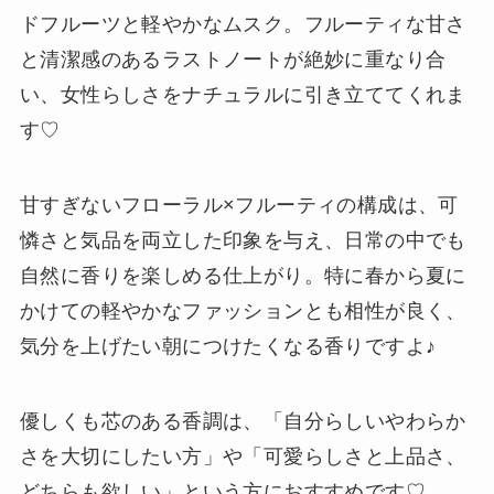
ドフルーツと軽やかなムスク。フルーティな甘さ
と清潔感のあるラストノートが絶妙に重なり合
い、女性らしさをナチュラルに引き立ててくれま
す♡
甘すぎないフローラル×フルーティの構成は、可
憐さと気品を両立した印象を与え、日常の中でも
自然に香りを楽しめる仕上がり。特に春から夏に
かけての軽やかなファッションとも相性が良く、
気分を上げたい朝につけたくなる香りですよ♪
優しくも芯のある香調は、「自分らしいやわらか
さを大切にしたい方」や「可愛らしさと上品さ、
どちらも欲しい」という方におすすめです♡