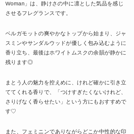
Woman」は、静けさの中に凛とした気品を感じ
させるフレグランスです。
ベルガモットの爽やかなトップから始まり、ジャ
スミンやサンダルウッドが優しく包み込むように
香り立ち、最後はホワイトムスクの余韻が静かに
残ります◎
まとう人の魅力を控えめに、けれど確かに引き立
ててくれる香りで、「つけすぎたくないけれど、
さりげなく香らせたい」という方にもおすすめで
す♡
また、フェミニンでありながらどこか中性的な印