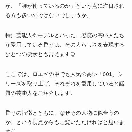
が、「誰が使っているのか」という点に注目され
る方も多いのではないでしょうか。
特に芸能人やモデルといった、感度の高い人たち
が愛用している香りは、その人らしさを表現する
ひとつの要素とも言えます◎
ここでは、ロエベの中でも人気の高い「001」シ
リーズを取り上げ、それぞれを愛用していると話
題の芸能人をご紹介します。
香りの特徴とともに、なぜその人物に似合うの
か、という視点からもご覧いただければと思いま
す♡