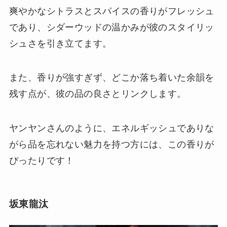
爽やかなシトラスとスパイスの香りがフレッシュ
であり、シダーウッドの温かみが彼のスタイリッ
シュさを引き立てます。
また、香りが強すぎず、どこか落ち着いた余韻を
残す点が、彼の品の良さとリンクします。
ヤンヤンさんのように、エネルギッシュでありな
がら品を忘れない魅力を持つ方には、この香りが
ぴったりです！
坂東龍汰