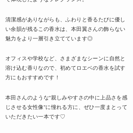
清潔感がありながらも、ふわりと香るたびに優し
い余韻が残るこの香水は、本田翼さんの飾らない
魅力をより一層引き立てています◎
オフィスや学校など、さまざまなシーンに自然と
溶け込む香りなので、初めてロエベの香水を試す
方にもおすすめです！
本田さんのような“親しみやすさの中に上品さを感
じさせる女性像”に憧れる方に、ぜひ一度まとって
いただきたい一本です♡