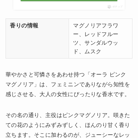
ポチップ
香りの情報
マグノリアフラワ
ー、レッドフルー
ツ、サンダルウッ
ド、ムスク
華やかさと可憐さをあわせ持つ「オーラ ピンク
マグノリア」は、フェミニンでありながら知性を
感じさせる、大人の女性にぴったりな香水です。
その名の通り、主役はピンクマグノリア。咲きた
ての花のようにみずみずしく、ほんのり甘く香り
立ちます。そこに加わるのが、ジューシーなレッ