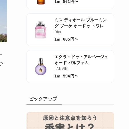
1ml 861円〜
ミス ディオール ブルーミン
グ ブーケ オードゥ トワレ
Dior
1ml 685円〜
に
エクラ・ドゥ・アルページュ
オード パルファム
や
LANVIN
1ml 594円〜
ピックアップ