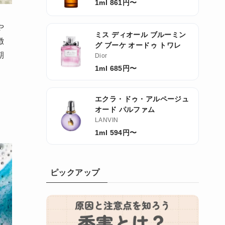
1ml 861円〜
や
ミス ディオール ブルーミン
徴
グ ブーケ オードゥ トワレ
期
Dior
1ml 685円〜
エクラ・ドゥ・アルページュ
オード パルファム
LANVIN
1ml 594円〜
ピックアップ