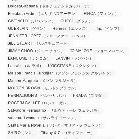
Dolce&Gabbana（ドルチェアンドガッバーナ）
Elizabeth Arden（エリザベスアーデン）
FINCA（フィンカ）
GIVENCHY（ジバンシィ）
GUCCI（グッチ）
GUERLAIN（ゲラン）
Hermès（エルメス）
imp.（インプ）
JENNIFER LOPEZ（ジェニファー・ロペス）
JILL STUART（ジルスチュアート）
JIMMY CHOO（ジミー チュウ）
JO MALONE（ジョーマローン）
LANCOME（ランコム）
LANVIN（ランバン）
Le Labo（ル ラボ）
L’OCCITANE（ロクシタン）
Maison Francis Kurkdjian（メゾン フランシス クルジャン）
Maison Margiela（メゾン マルジェラ）
MOLTON BROWN（モルトンブラウン）
PENHALIGON'S（ペンハリガン）
PRADA（プラダ）
ROGER&GALLET（ロジェ・ガレ）
Salvatore Ferragamo（サルヴァトーレ フェラガモ）
samourai woman（サムライ ウーマン）
Santa Maria Novella（サンタ・マリア・ノヴェッラ）
SHIRO（シロ）
Tiffany & Co.（ティファニー）