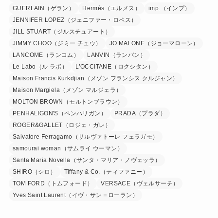
GUERLAIN（ゲラン）
Hermès（エルメス）
imp.（インプ）
JENNIFER LOPEZ（ジェニファー・ロペス）
JILL STUART（ジルスチュアート）
JIMMY CHOO（ジミー チュウ）
JO MALONE（ジョーマローン）
LANCOME（ランコム）
LANVIN（ランバン）
Le Labo（ル ラボ）
L’OCCITANE（ロクシタン）
Maison Francis Kurkdjian（メゾン フランシス クルジャン）
Maison Margiela（メゾン マルジェラ）
MOLTON BROWN（モルトンブラウン）
PENHALIGON'S（ペンハリガン）
PRADA（プラダ）
ROGER&GALLET（ロジェ・ガレ）
Salvatore Ferragamo（サルヴァトーレ フェラガモ）
samourai woman（サムライ ウーマン）
Santa Maria Novella（サンタ・マリア・ノヴェッラ）
SHIRO（シロ）
Tiffany & Co.（ティファニー）
TOM FORD（トムフォード）
VERSACE（ヴェルサーチ）
Yves Saint Laurent（イヴ・サン＝ローラン）