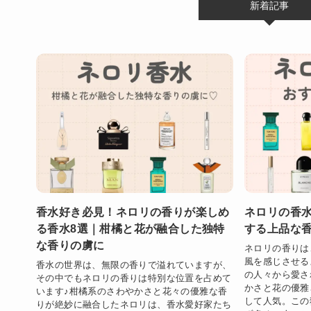
新着記事
香水好き必見！ネロリの香りが楽しめ
ネロリの香水
る香水8選｜柑橘と花が融合した独特
する上品な
な香りの虜に
ネロリの香りは
風を感じさせる
香水の世界は、無限の香りで溢れていますが、
の人々から愛さ
その中でもネロリの香りは特別な位置を占めて
かさと花の優雅
います♪柑橘系のさわやかさと花々の優雅な香
して人気。この
りが絶妙に融合したネロリは、香水愛好家たち