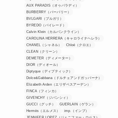
AUX PARADIS（オゥパラディ）
BURBERRY（バーバリー）
BVLGARI（ブルガリ）
BYREDO（バイレード）
Calvin Klein（カルバンクライン）
CAROLINA HERRERA（キャロライナヘレラ）
CHANEL（シャネル）
Chloé（クロエ）
CLEAN（クリーン）
DEMETER（ディメーター）
DIOR（ディオール）
Diptyque（ディプティック）
Dolce&Gabbana（ドルチェアンドガッバーナ）
Elizabeth Arden（エリザベスアーデン）
FINCA（フィンカ）
GIVENCHY（ジバンシィ）
GUCCI（グッチ）
GUERLAIN（ゲラン）
Hermès（エルメス）
imp.（インプ）
JENNIFER LOPEZ（ジェニファー・ロペス）