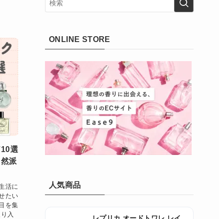
ONLINE STORE
10選
自然派
人気商品
生活に
せたい
目を集
取り入
レプリカ オードトワレ レイ