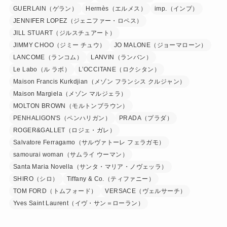
GUERLAIN（ゲラン）
Hermès（エルメス）
imp.（インプ）
JENNIFER LOPEZ（ジェニファー・ロペス）
JILL STUART（ジルスチュアート）
JIMMY CHOO（ジミー チュウ）
JO MALONE（ジョーマローン）
LANCOME（ランコム）
LANVIN（ランバン）
Le Labo（ル ラボ）
L’OCCITANE（ロクシタン）
Maison Francis Kurkdjian（メゾン フランシス クルジャン）
Maison Margiela（メゾン マルジェラ）
MOLTON BROWN（モルトンブラウン）
PENHALIGON'S（ペンハリガン）
PRADA（プラダ）
ROGER&GALLET（ロジェ・ガレ）
Salvatore Ferragamo（サルヴァトーレ フェラガモ）
samourai woman（サムライ ウーマン）
Santa Maria Novella（サンタ・マリア・ノヴェッラ）
SHIRO（シロ）
Tiffany & Co.（ティファニー）
TOM FORD（トムフォード）
VERSACE（ヴェルサーチ）
Yves Saint Laurent（イヴ・サン＝ローラン）