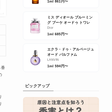
1ml 861円〜
チップ
ミス ディオール ブルーミン
グ ブーケ オードゥ トワレ
Dior
1ml 685円〜
エクラ・ドゥ・アルページュ
オード パルファム
LANVIN
1ml 594円〜
る香
の
ピックアップ
り
り