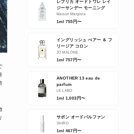
レプリカ オードトワレ レイ
ジーサンデー モーニング
Maison Margiela
1ml 755円〜
イングリッシュ ぺアー ＆ フ
リージア コロン
JO MALONE
1ml 757円〜
で
香
ANOTHER 13 eau de
持
parfum
LE LABO
1ml 1,003円〜
徴
サボン オードパルファン
り
SHIRO
1ml 467円〜